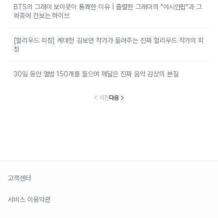
BTS의 그래미 보이콧이 통쾌한 이유 | 졸렬한 그래미의 "아시안팝"과 그
와중에 간보는 하이브
[헐리우드 피칭] 케데헌 김보연 작가가 들려주는 진짜 헐리우드 작가의 피
칭
30일 동안 앨범 150개를 들으며 깨달은 진짜 음악 감상의 본질
이전
다음
고객센터
서비스 이용약관