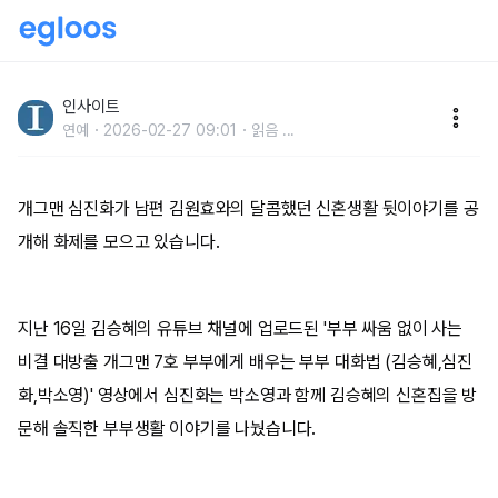
‘김원효♥’ 심진화, “신혼 때 밤이 무서웠다” 고백... 이유
들어보니
인사이트
연예
2026-02-27 09:01
읽음
...
개그맨 심진화가 남편 김원효와의 달콤했던 신혼생활 뒷이야기를 공
개해 화제를 모으고 있습니다.
지난 16일 김승혜의 유튜브 채널에 업로드된 '부부 싸움 없이 사는
비결 대방출 개그맨 7호 부부에게 배우는 부부 대화법 (김승혜,심진
화,박소영)' 영상에서 심진화는 박소영과 함께 김승혜의 신혼집을 방
문해 솔직한 부부생활 이야기를 나눴습니다.