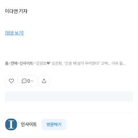
이다연 기자
[원문 보기]
홈
연예
인사이트
‘김원효♥’ 심진화, “신혼 때 밤이 무서웠다” 고백... 이유 들어보니
>
>
>
0
인사이트
방문하기