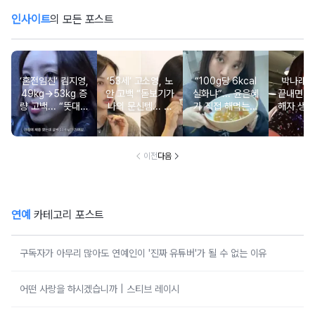
인사이트
의 모든 포스트
‘혼전임신’ 김지영,
‘53세’ 고소영, 노
“100g당 6kcal
박나래 “
49kg→53kg 증
안 고백 “돋보기가
실화냐”... 윤은혜
끝내면 또
량 고백... “뜻대로
나의 문신템... 받
가 직접 해먹는다
해자 생길
안돼”
아들이기로 했다”
는 ‘저칼로리 건강
다
밥’ 레시피, 난리
났다
이전
다음
연예
카테고리 포스트
구독자가 아무리 많아도 연예인이 '진짜 유튜버'가 될 수 없는 이유
어떤 사랑을 하시겠습니까 | 스티브 레이시