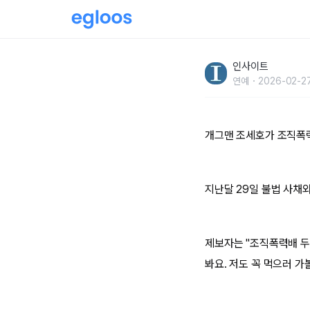
조세호, 조폭 연루설 제기됐다... 소속사 “단순 
인사이트
연예
2026-02-27
개그맨 조세호가 조직폭력
지난달 29일 불법 사채
제보자는 "조직폭력배 두
봐요. 저도 꼭 먹으러 