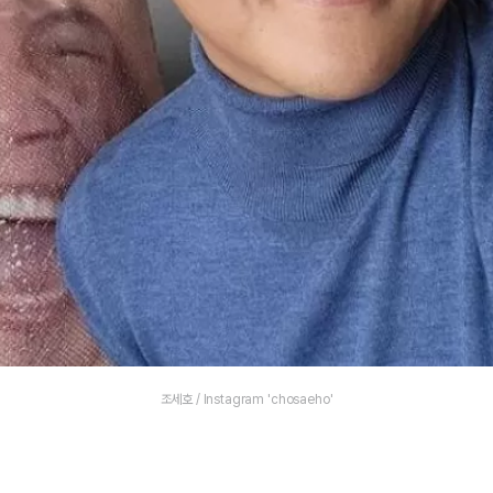
조세호 / Instagram 'chosaeho'