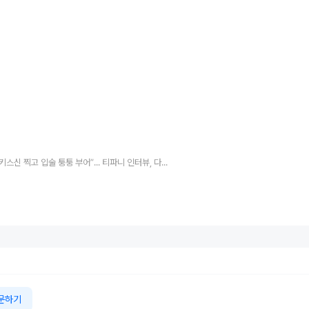
“변요한과 키스신 찍고 입술 퉁퉁 부어”... 티파니 인터뷰, 다시 봤더니
문하기