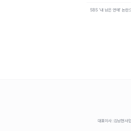
SBS '내 남은 연애' 논
대표이사 :
김남현
사업