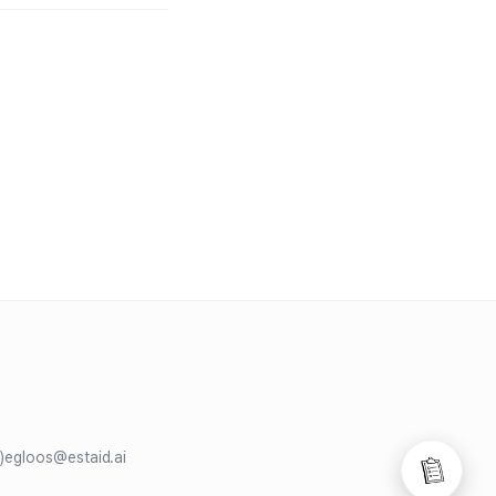
)
egloos@estaid.ai