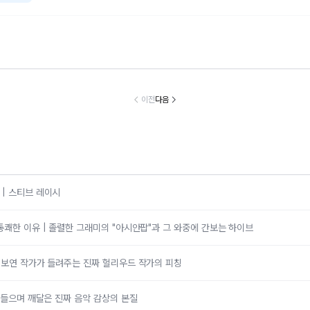
53세’ 고소영, 노
“100g당 6kcal
박나래 “돈 주고
폭풍성장한 ‘
 고백 “돋보기가
실화냐”... 윤은혜
끝내면 또 다른 피
준♥소율’ 잼
의 문신템... 받
가 직접 해먹는다
해자 생길 것 같았
이... “인형처럼
이전
다음
들이기로 했다”
는 ‘저칼로리 건강
다”
여운 외모는 
밥’ 레시피, 난리
로”
났다
| 스티브 레이시
통쾌한 이유 | 졸렬한 그래미의 "아시안팝"과 그 와중에 간보는 하이브
김보연 작가가 들려주는 진짜 헐리우드 작가의 피칭
를 들으며 깨달은 진짜 음악 감상의 본질