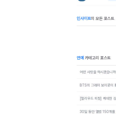
인사이트
의 모든 포스트
‘혼전임신’ 김지영,
‘
49kg→53kg 증
안
량 고백... “뜻대로
나
안돼”
아
연예
카테고리 포스트
어떤 사랑을 하시겠습니까 
BTS의 그래미 보이콧이 
[헐리우드 피칭] 케데헌 
30일 동안 앨범 150개