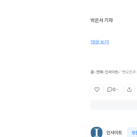
박은서 기자
[원문 보기]
홈
연예
인사이트
>
>
>
0
인사이트
방