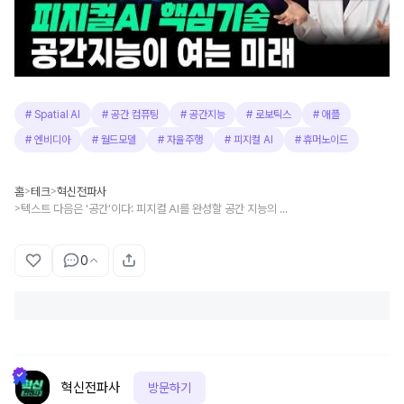
#
Spatial AI
#
공간 컴퓨팅
#
공간지능
#
로보틱스
#
애플
#
엔비디아
#
월드모델
#
자율주행
#
피지컬 AI
#
휴머노이드
홈
테크
혁신전파사
>
>
텍스트 다음은 '공간'이다: 피지컬 AI를 완성할 공간 지능의 모든 것
>
0
혁신전파사
방문하기