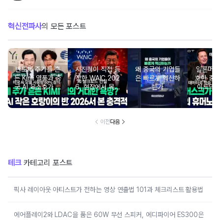
혁신전파사
의 모든 포스트
반도체 주가를 흔
시진핑이 직접 등
왜 중국의 기업들
일론머스
든 Kimi 열풍과 중
장한 WAIC 202
은 빠르게 혁신하
호한 중
국 AI 육소호가 세
6, 현장에서 목격
는가
이드의 
상을 놀라게 한 이
한 충격적인 중국
유!
AI의 미래
이전
다음
테크
카테고리 포스트
픽사 레이아웃 아티스트가 전하는 영상 연출법 101과 체크리스트 활용법
에어플레이2와 LDAC을 품은 60W 무선 스피커, 에디파이어 ES300은