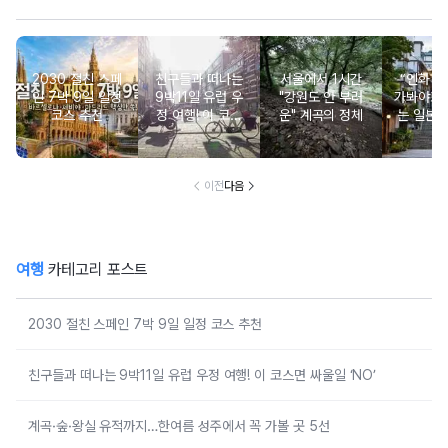
2030 절친 스페
친구들과 떠나는
서울에서 1시간
“엔화 저
인 7박 9일 일정
9박11일 유럽 우
"강원도 안 부러
가봐야죠”
코스 추천
정 여행! 이 코스
운" 계곡의 정체
는 일본
면 싸울일 ‘NO’
이전
다음
여행
카테고리 포스트
2030 절친 스페인 7박 9일 일정 코스 추천
친구들과 떠나는 9박11일 유럽 우정 여행! 이 코스면 싸울일 ‘NO’
계곡·숲·왕실 유적까지…한여름 성주에서 꼭 가볼 곳 5선