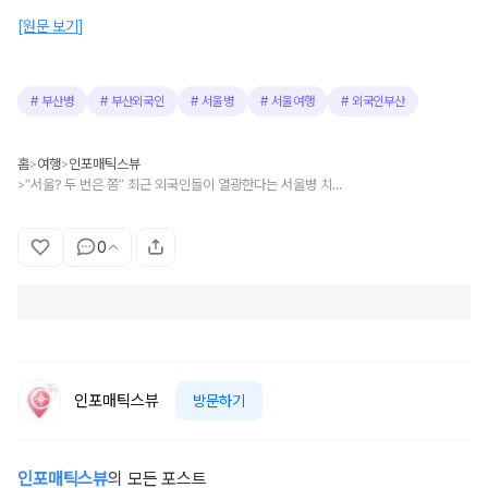
[원문 보기]
#
부산병
#
부산외국인
#
서울병
#
서울여행
#
외국인부산
홈
여행
인포매틱스뷰
>
>
“서울? 두 번은 쫌” 최근 외국인들이 열광한다는 서울병 치료 한국 여행지?
>
0
인포매틱스뷰
방문하기
인포매틱스뷰
의 모든 포스트