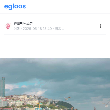
“서울? 두 번은 쫌” 최근 외국인들이 열광한다는 서울병
치료 한국 여행지?
인포매틱스뷰
여행
2026-05-18 13:40
읽음
...