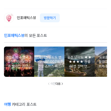
인포매틱스뷰
방문하기
인포매틱스뷰
의 모든 포스트
“한국·미국·영국 3
“제임스 본드도 반
운전 난이도 ★★
“도로를 
파전” 작년보다 3
했어요” 007의
★★★★ 산을
들었다고?
주 빨라진 2026
전설 스위스 푸르
48번 접어 만든
르카 절
서울세계불꽃축제
카 패스
이탈리아 스텔비
어진 36
오 패스
이브
이전
다음
여행
카테고리 포스트