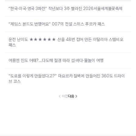
“한국·미국·영국 3파전” 작년보다 3주 빨라진 2026서울세계불꽃축제
“제임스 본드도 반했어요” 007의 전설 스위스 푸르카 패스
운전 난이도 ★★★★★★ 산을 48번 접어 만든 이탈리아 스텔비오
패스
여름엔 진도 어때?…다도해 절경 따라 섬·바다·물놀이 여행
“도로를 이렇게 만들었다고?” 마요르카 절벽에 만들어진 360도 드라이
브 코스
이전
다음