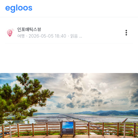
“규모만 여의도 면적 2배?” 염전 체험 TOP 4 국민 일꾼
처럼 일하면 오늘 저녁 밥맛 꿀맛입니다
인포매틱스뷰
여행
2026-05-05 18:40
읽음
...