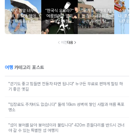
“지구 정말 너무하
“한국식 오로라?”
“유가도 비싼데 차
스릴 넘
네, 정도껏 해야
여름밤에만 열리
는 잠시 놔두시죠”
냐, 호젓
지” 여름휴가 직사
는 국내 신비한 명
군산 뚜벅이 당일
냐? 강원
광선 대처법
소 4
치기 코스, 걸어서
추천 BE
다 되는 이유
이전
다음
여행
카테고리 포스트
"걷기도 좋고 힘들면 전동차 타면 됩니다" 누구든 무료로 편하게 힐링 하
기 좋은 옛길
"입장료도 주차비도 없습니다" 둘레 16km 성벽에 쌓인 사찰과 여름 폭포
명소
"섬이 붕어를 닮아 붕어섬이라 불립니다" 420m 흔들다리를 반드시 건너
야 갈 수 있는 특별한 섬 여행지