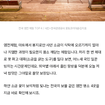
전국 염전 체험 TOP 4 / 사진=한국관광공사 포토코리아@김지호
염전체험, 마트에서 봉지로만 사던 소금이 식탁에 오르기까지 얼마
나 치열한 과정이 필요한지 몸소 깨닫는 체험입니다. 허리 한 번 제대
로 못 펴고 대파(소금을 긁는 도구)를 밀다 보면, 어느새 국민 일꾼
빙의는 시간문제인데요. 뙤약볕 아래서 흘린 땀방울 덕분에 오늘 저
녁 밥맛은 그야말로 꿀맛 보장입니다.
하얀 소금 꽃이 보석처럼 빛나는 전국의 보물 같은 염전 명소 4곳을
지금 바로 확인해 보시죠.