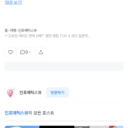
[원문 보기]
홈
여행
인포매틱스뷰
>
>
“규모만 여의도 면적 2배?” 염전 체험 TOP 4 국민 일꾼처럼 일하면 오늘 저녁 밥맛 꿀맛입니다
>
0
인포매틱스뷰
방문하기
인포매틱스뷰
의 모든 포스트