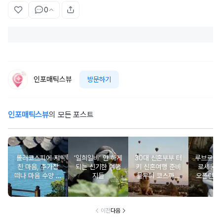
0
인포매틱스뷰
방문하기
인포매틱스뷰
의 모든 포스트
롤러코스피에 지
‘일희일비’ 안 하게
30대 신혼부부 터
루브르는 
친 마음, 주가창
되는 신기한 여행
키 신혼여행 준비
로세움은
떠나 마음 수양 힐
지들
물부터 코스까지
오픈런이
링 여행지 추천
A to Z
답은 아닌
광지 
이전
다음