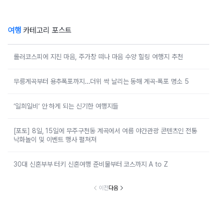
여행
카테고리 포스트
롤러코스피에 지친 마음, 주가창 떠나 마음 수양 힐링 여행지 추천
무릉계곡부터 용추폭포까지…더위 싹 날리는 동해 계곡·폭포 명소 5
‘일희일비’ 안 하게 되는 신기한 여행지들
[포토] 8일, 15일에 무주구천동 계곡에서 여름 야간관광 콘텐츠인 전통
낙화놀이 및 이벤트 행사 펼쳐져
30대 신혼부부 터키 신혼여행 준비물부터 코스까지 A to Z
이전
다음