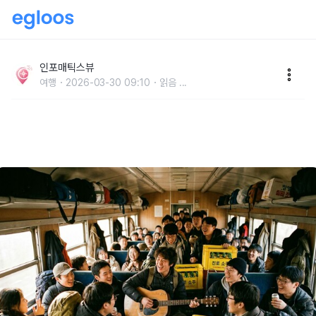
“라떼는 말이야” 낡은 기타 하나면 충분했던 그때 그 대
학교MT, 지금 가도 설렐까?
인포매틱스뷰
여행
2026-03-30 09:10
읽음
...