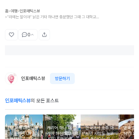
홈
여행
인포매틱스뷰
>
>
“라떼는 말이야” 낡은 기타 하나면 충분했던 그때 그 대학교MT, 지금 가도 설렐까?
>
0
인포매틱스뷰
방문하기
인포매틱스뷰
의 모든 포스트
전 세계 디즈니랜
캐리어 하나 더 챙
한국에서 소주 마
영국 흑
드 순위 TOP 10!
겨야 하는 도쿄 빈
시던 사람도 눈뜨
담긴 요리