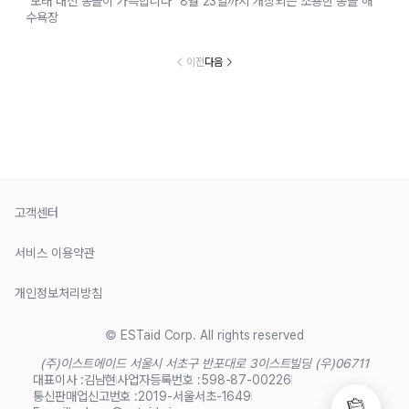
"모래 대신 몽돌이 가득합니다" 8월 23일까지 개장되는 조용한 몽돌 해
수욕장
이전
다음
고객센터
서비스 이용약관
개인정보처리방침
© ESTaid Corp. All rights reserved
(주)이스트에이드 서울시 서초구 반포대로 3
이스트빌딩 (우)06711
대표이사 :
김남현
사업자등록번호 :
598-87-00226
통신판매업신고번호 :
2019-서울서초-1649