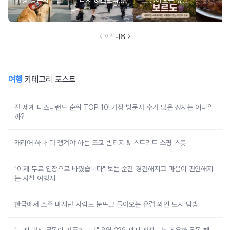
가장 방문자 수가
티지 & 스트리트
고 돌아오는 유럽
추천
많은 성지는 어디
쇼핑 스폿
와인 도시 탐방
일까?
이전
다음
여행
카테고리 포스트
전 세계 디즈니랜드 순위 TOP 10! 가장 방문자 수가 많은 성지는 어디일
까?
캐리어 하나 더 챙겨야 하는 도쿄 빈티지 & 스트리트 쇼핑 스폿
"이제 무료 입장으로 바꼈습니다" 보는 순간 경건해지고 마음이 편안해지
는 사찰 여행지
한국에서 소주 마시던 사람도 눈뜨고 돌아오는 유럽 와인 도시 탐방