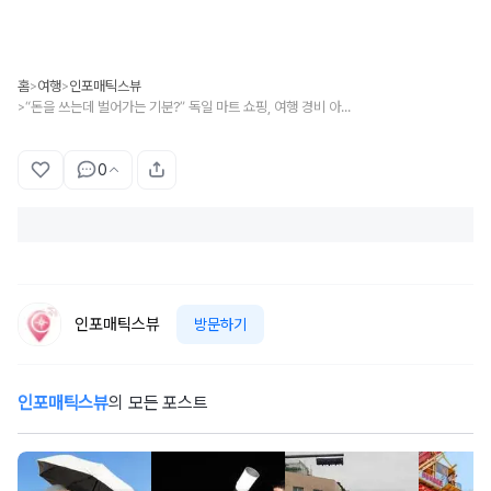
홈
여행
인포매틱스뷰
>
>
“돈을 쓰는데 벌어가는 기분?” 독일 마트 쇼핑, 여행 경비 아끼는 사람이 꼭 들르는 꿀잼 코스
>
0
인포매틱스뷰
방문하기
인포매틱스뷰
의 모든 포스트