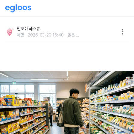
“돈을 쓰는데 벌어가는 기분?” 독일 마트 쇼핑, 여행 경
비 아끼는 사람이 꼭 들르는 꿀잼 코스
인포매틱스뷰
여행
2026-03-20 15:40
읽음
...