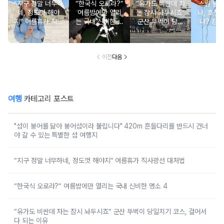
“지구 정말 너무하
“한국식 오로라?”
“유가도 비싼데 차
스릴 넘
네, 정도껏 해야
여름밤에만 열리
는 잠시 놔두시죠”
냐, 호젓
지” 여름휴가 직사
는 국내 신비한 명
군산 뚜벅이 당일
냐? 강원
광선 대처법
소 4
치기 코스, 걸어서
추천 BE
다 되는 이유
이전
다음
여행
카테고리 포스트
"섬이 붕어를 닮아 붕어섬이라 불립니다" 420m 흔들다리를 반드시 건너
야 갈 수 있는 특별한 섬 여행지
“지구 정말 너무하네, 정도껏 해야지” 여름휴가 직사광선 대처법
“한국식 오로라?” 여름밤에만 열리는 국내 신비한 명소 4
“유가도 비싼데 차는 잠시 놔두시죠” 군산 뚜벅이 당일치기 코스, 걸어서
다 되는 이유