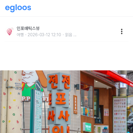
부산 현지인도 줄 서는 전포 카페거리, 반나절 만에 정복
하는 4시간 압축 코스
인포매틱스뷰
여행
2026-03-12 12:10
읽음
...