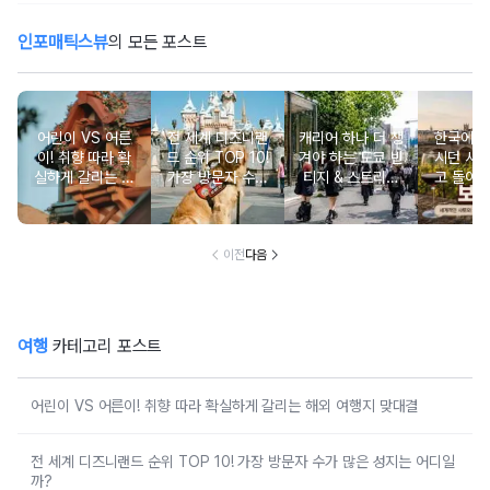
인포매틱스뷰
의 모든 포스트
어린이 VS 어른
전 세계 디즈니랜
캐리어 하나 더 챙
한국에서
이! 취향 따라 확
드 순위 TOP 10!
겨야 하는 도쿄 빈
시던 사
실하게 갈리는 해
가장 방문자 수가
티지 & 스트리트
고 돌아
외 여행지 맞대결
많은 성지는 어디
쇼핑 스폿
와인 도
일까?
이전
다음
여행
카테고리 포스트
어린이 VS 어른이! 취향 따라 확실하게 갈리는 해외 여행지 맞대결
전 세계 디즈니랜드 순위 TOP 10! 가장 방문자 수가 많은 성지는 어디일
까?