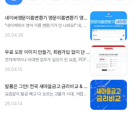
네이버영문이름변환기 영문이름변환기 영어이름변환기 영어이름 전하는 법(feat. Nameeng.com)
"네이버에서 영어 이름 변환기가 안 나와요!" 네, 맞
습니다. 안타깝게도 기존 네이버 영문. ..
26.04.26
무료 도장 이미지 만들기, 회원가입 없이 단 10초 만에 투명 배경 도장 이미지
전자계약이나 비대면 업무가 일상이 된 요즘, PDF나
한글, 워드 문서에 서명이나 도장을 . ..
26.04.15
발품은 그만! 전국 새마을금고 금리비교 & 정기적금 최고 이율 안전하게 찾는 완벽 가이드
요즘같이 월급 빼고 다 오르는 고물가 시대, 어렵게
모은 종잣돈을 어디에 굴려야 할지 고민. ..
26.04.14