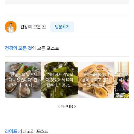
건강의 모든 것
방문하기
건강의 모든 것
의 모든 포스트
"한국인들 있어서
"식당에서 먹었을
"진짜 몰랐어요.."
"입맛 없
대박 났습니다" 관
때 맛있어서 따라
몸에 좋다고 말려
하나 싸
광객 나라에서 남
했는데.." 중금속
먹었는데 독소를
데.." 북
녀노소 보양식처
싹 다 빠질 줄 몰
먹고 있었던 의외
외로 안 
럼 먹는 음식
랐어요
의 음식
건
이전
다음
라이프
카테고리 포스트