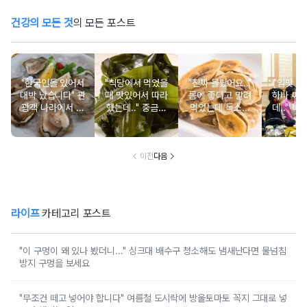
건강의 모든 것
의 모든 포스트
"한국인들 있어서
"식당에서 먹었을
"진짜 몰랐어요.."
"입맛 없
대박 났습니다" 관
때 맛있어서 따라
몸에 좋다고 말려
하나 싸
광객 나라에서 남
했는데.." 중금속
먹었는데 독소를
데.." 북
녀노소 보양식처
싹 다 빠질 줄 몰
먹고 있었던 의외
외로 안 
럼 먹는 음식
랐어요
의 음식
건
이전
다음
라이프
카테고리 포스트
"이 구멍이 왜 있나 봤더니..." 싱크대 배수구 청소해도 냄새난다면 물넘침
방지 구멍을 보세요
"무조건 떼고 넣어야 합니다" 여름철 도시락에 방울토마토 꼭지 그대로 넣