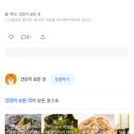
홈
푸드
건강의 모든 것
>
>
"고등어도 참치도 아니다" 어부들 사이에서 바다의 산삼으로 불리는 1위 제철 생선
>
0
건강의 모든 것
방문하기
건강의 모든 것
의 모든 포스트
"한국인들 있어서
"식당에서 먹었을
"진짜 몰랐어요.."
"입맛 없
대박 났습니다" 관
때 맛있어서 따라
몸에 좋다고 말려
하나 싸