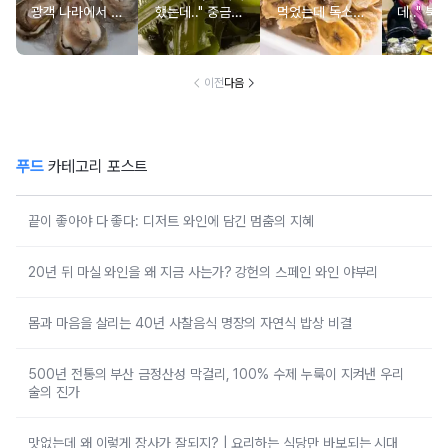
광객 나라에서 남
했는데.." 중금속
먹었는데 독소를
데.." 북
녀노소 보양식처
싹 다 빠질 줄 몰
먹고 있었던 의외
외로 안 
럼 먹는 음식
랐어요
의 음식
건
이전
다음
푸드
카테고리 포스트
끝이 좋아야 다 좋다: 디저트 와인에 담긴 멈춤의 지혜
20년 뒤 마실 와인을 왜 지금 사는가? 강헌의 스페인 와인 야부리
몸과 마음을 살리는 40년 사찰음식 명장의 자연식 밥상 비결
500년 전통의 부산 금정산성 막걸리, 100% 수제 누룩이 지켜낸 우리
술의 진가
맛없는데 왜 이렇게 장사가 잘되지? | 요리하는 식당만 바보되는 시대