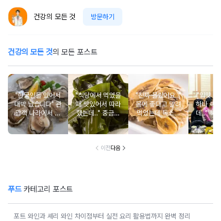
건강의 모든 것
방문하기
건강의 모든 것
의 모든 포스트
"한국인들 있어서
"식당에서 먹었을
"진짜 몰랐어요.."
"입맛 없
대박 났습니다" 관
때 맛있어서 따라
몸에 좋다고 말려
하나 싸
광객 나라에서 남
했는데.." 중금속
먹었는데 독소를
데.." 북
녀노소 보양식처
싹 다 빠질 줄 몰
먹고 있었던 의외
외로 안 
럼 먹는 음식
랐어요
의 음식
건
이전
다음
푸드
카테고리 포스트
포트 와인과 셰리 와인 차이점부터 실전 요리 활용법까지 완벽 정리