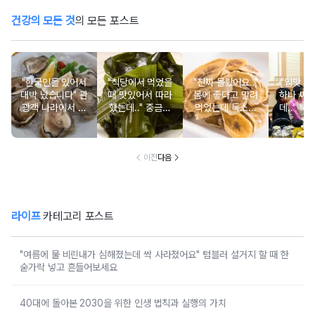
건강의 모든 것
의 모든 포스트
"한국인들 있어서
"식당에서 먹었을
"진짜 몰랐어요.."
"입맛 없
대박 났습니다" 관
때 맛있어서 따라
몸에 좋다고 말려
하나 싸
광객 나라에서 남
했는데.." 중금속
먹었는데 독소를
데.." 북
녀노소 보양식처
싹 다 빠질 줄 몰
먹고 있었던 의외
외로 안 
럼 먹는 음식
랐어요
의 음식
건
이전
다음
라이프
카테고리 포스트
"여름에 물 비린내가 심해졌는데 싹 사라졌어요" 텀블러 설거지 할 때 한
숟가락 넣고 흔들어보세요
40대에 돌아본 2030을 위한 인생 법칙과 실행의 가치