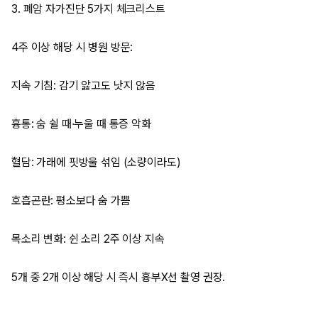
3. 폐암 자가진단 5가지 체크리스트
4주 이상 해당 시 병원 방문:
지속 기침: 감기 앓고도 낫지 않음
흉통: 숨 쉴 때·누울 때 통증 악화
혈담: 가래에 핏방울 섞임 (소량이라도)
호흡곤란: 평소보다 숨 가쁨
목소리 변화: 쉰 소리 2주 이상 지속
5개 중 2개 이상 해당 시 즉시 흉부X선 촬영 권장.