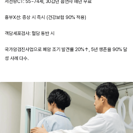
저선량CT: 55~74세, 30갑년 흡연자 매년 무료
흉부X선: 증상 시 즉시 (건강보험 90% 적용)
객담세포검사: 혈담 동반 시
국가암검진사업으로 폐암 조기 발견률 20%↑, 5년 생존율 90% 달
성 사례 다수.