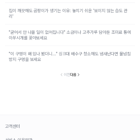
집이 깨끗해도 곰팡이가 생기는 이유: 놓치기 쉬운 '보이지 않는 습도 관
리'
"굳어서 안 나올 일이 없어집니다" 소금이나 고추가루 담아둔 조미료 통에
이쑤시개를 꽂아보세요
"이 구멍이 왜 있나 봤더니..." 싱크대 배수구 청소해도 냄새난다면 물넘침
방지 구멍을 보세요
이전
다음
고객센터