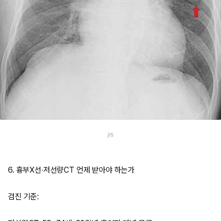
jrs
6. 흉부X선·저선량CT 언제 받아야 하는가
검진 기준: