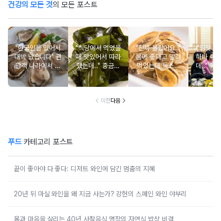
건강의 모든 것
의 모든 포스트
"한국인들 있어서
"식당에서 먹었을
"진짜 몰랐어요.."
"입맛 없
대박 났습니다" 관
때 맛있어서 따라
몸에 좋다고 말려
하나 싸
광객 나라에서 남
했는데.." 중금속
먹었는데 독소를
데.." 북
녀노소 보양식처
싹 다 빠질 줄 몰
먹고 있었던 의외
외로 안 
럼 먹는 음식
랐어요
의 음식
건
이전
다음
푸드
카테고리 포스트
끝이 좋아야 다 좋다: 디저트 와인에 담긴 멈춤의 지혜
20년 뒤 마실 와인을 왜 지금 사는가? 강헌의 스페인 와인 야부리
몸과 마음을 살리는 40년 사찰음식 명장의 자연식 밥상 비결