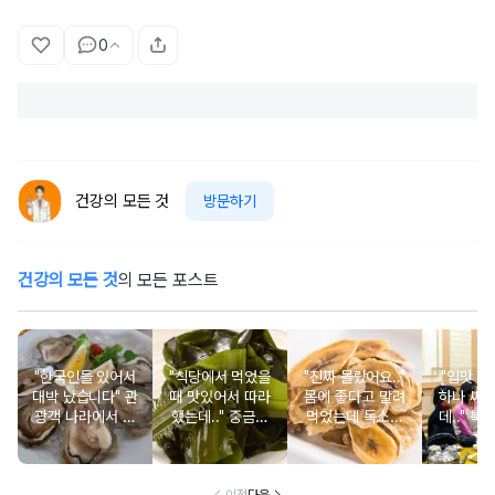
0
건강의 모든 것
방문하기
건강의 모든 것
의 모든 포스트
"한국인들 있어서
"식당에서 먹었을
"진짜 몰랐어요.."
"입맛 없
대박 났습니다" 관
때 맛있어서 따라
몸에 좋다고 말려
하나 싸
광객 나라에서 남
했는데.." 중금속
먹었는데 독소를
데.." 북
녀노소 보양식처
싹 다 빠질 줄 몰
먹고 있었던 의외
외로 안 
럼 먹는 음식
랐어요
의 음식
건