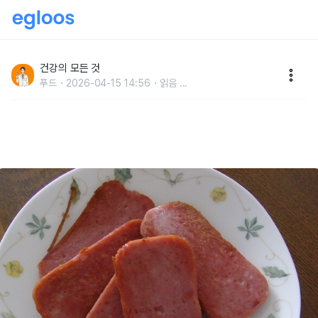
“술도, 담배도 아니었다” 대장암을 부른 최악의 밥 반찬
1위는?
건강의 모든 것
푸드
2026-04-15 14:56
읽음
...