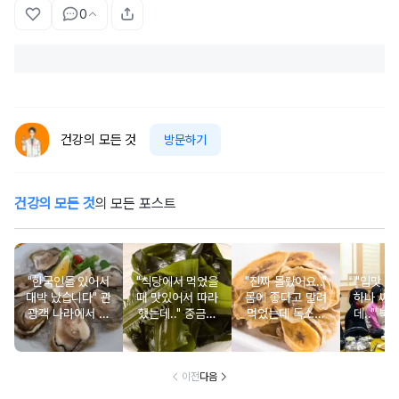
0
건강의 모든 것
방문하기
건강의 모든 것
의 모든 포스트
"한국인들 있어서
"식당에서 먹었을
"진짜 몰랐어요.."
"입맛 없
대박 났습니다" 관
때 맛있어서 따라
몸에 좋다고 말려
하나 싸
광객 나라에서 남
했는데.." 중금속
먹었는데 독소를
데.." 북
녀노소 보양식처
싹 다 빠질 줄 몰
먹고 있었던 의외
외로 안 
럼 먹는 음식
랐어요
의 음식
건
이전
다음