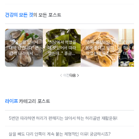
건강의 모든 것
의 모든 포스트
"한국인들 있어서
"식당에서 먹었을
"진짜 몰랐어요.."
"입맛 없
대박 났습니다" 관
때 맛있어서 따라
몸에 좋다고 말려
하나 싸
광객 나라에서 남
했는데.." 중금속
먹었는데 독소를
데.." 북
녀노소 보양식처
싹 다 빠질 줄 몰
먹고 있었던 의외
외로 안 
럼 먹는 음식
랐어요
의 음식
건
이전
다음
라이프
카테고리 포스트
5번만 따라하면 허리가 편해지는 앉아서 하는 허리골반 재활운동!
살을 빼도 다리 안쪽이 계속 붙는 체형적인 이유! 궁금하시죠?