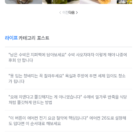
럼 먹는 음식
랐어요
의 음식
건
이전
다음
라이프
카테고리 포스트
"남은 수박은 지퍼백에 담아보세요" 수박 사오자마자 이렇게 해야 나중에
후회 안 합니다
"못 입는 청바지는 꼭 잘라두세요" 욕실과 주방에 두면 세제 없이도 청소
가 됩니다
"오래 치댄다고 쫄깃해지는 게 아니었습니다" 수제비 밀가루 반죽을 식당
처럼 쫄깃하게 만드는 방법
"이 버튼이 에어컨 전기 요금 절약에 핵심입니다" 에어컨 26도로 설정해
도 덥다면 이 순서대로 해보세요