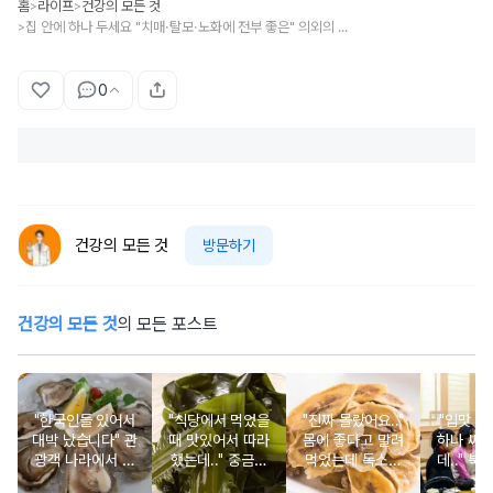
홈
라이프
건강의 모든 것
>
>
집 안에 하나 두세요 "치매·탈모·노화에 전부 좋은" 의외의 식물 1등
>
0
건강의 모든 것
방문하기
건강의 모든 것
의 모든 포스트
"한국인들 있어서
"식당에서 먹었을
"진짜 몰랐어요.."
"입맛 없
대박 났습니다" 관
때 맛있어서 따라
몸에 좋다고 말려
하나 싸
광객 나라에서 남
했는데.." 중금속
먹었는데 독소를
데.." 북
녀노소 보양식처
싹 다 빠질 줄 몰
먹고 있었던 의외
외로 안 