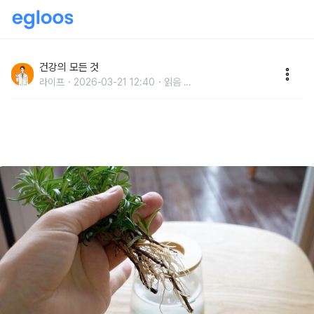
집 안에 하나 두세요 "치매·탈모·노화에 전부 좋은" 의외
의 식물 1등
건강의 모든 것
라이프
2026-03-21 12:40
읽음
...