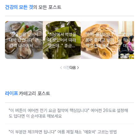
건강의 모든 것
의 모든 포스트
"한국인들 있어서
"식당에서 먹었을
"진짜 몰랐어요.."
"입맛 없
대박 났습니다" 관
때 맛있어서 따라
몸에 좋다고 말려
하나 싸
광객 나라에서 남
했는데.." 중금속
먹었는데 독소를
데.." 북
녀노소 보양식처
싹 다 빠질 줄 몰
먹고 있었던 의외
외로 안 
럼 먹는 음식
랐어요
의 음식
건
이전
다음
라이프
카테고리 포스트
"이 버튼이 에어컨 전기 요금 절약에 핵심입니다" 에어컨 26도로 설정해
도 덥다면 이 순서대로 해보세요
"이 부분만 체크하면 됩니다" 여름 제철 채소 '애호박' 고르는 방법