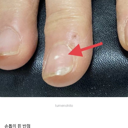
tumenohito
손톱의 흰 반점