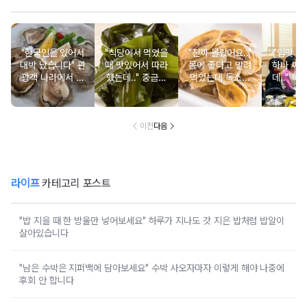
"한국인들 있어서
"식당에서 먹었을
"진짜 몰랐어요.."
"입맛 없
대박 났습니다" 관
때 맛있어서 따라
몸에 좋다고 말려
하나 싸
광객 나라에서 남
했는데.." 중금속
먹었는데 독소를
데.." 북
녀노소 보양식처
싹 다 빠질 줄 몰
먹고 있었던 의외
외로 안 
럼 먹는 음식
랐어요
의 음식
건
이전
다음
라이프
카테고리 포스트
"밥 지을 때 한 방울만 넣어보세요" 하루가 지나도 갓 지은 밥처럼 밥알이
살아있습니다
"남은 수박은 지퍼백에 담아보세요" 수박 사오자마자 이렇게 해야 나중에
후회 안 합니다