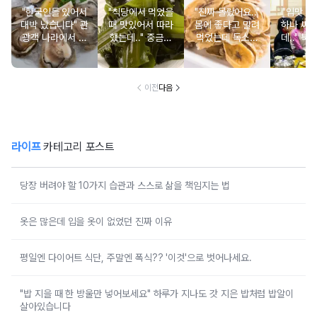
"한국인들 있어서
"식당에서 먹었을
"진짜 몰랐어요.."
"입맛 없
대박 났습니다" 관
때 맛있어서 따라
몸에 좋다고 말려
하나 싸
광객 나라에서 남
했는데.." 중금속
먹었는데 독소를
데.." 북
녀노소 보양식처
싹 다 빠질 줄 몰
먹고 있었던 의외
외로 안 
럼 먹는 음식
랐어요
의 음식
건
이전
다음
라이프
카테고리 포스트
당장 버려야 할 10가지 습관과 스스로 삶을 책임지는 법
옷은 많은데 입을 옷이 없었던 진짜 이유
평일엔 다이어트 식단, 주말엔 폭식?? '이것'으로 벗어나세요.
"밥 지을 때 한 방울만 넣어보세요" 하루가 지나도 갓 지은 밥처럼 밥알이
살아있습니다