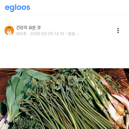
농부도 깜짝 놀라서 "다 버린다는 의외의 독성 채소" 먹
더라도 꼭 조심하세요.
건강의 모든 것
라이프
2026-03-05 14:10
읽음
...