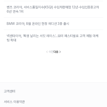
벤츠 코리아, 서비스품질지수(KSQI) 수입차판매점 12년·수입인증중고차
6년 연속 1위
BMW 코리아, 8월 온라인 한정 에디션 3종 출시
넥센타이어, ‘폭염 날리는 서킷 레이스’…모터 페스티벌로 고객 체험 마케
팅 확대
이전
다음
고객센터
서비스 이용약관