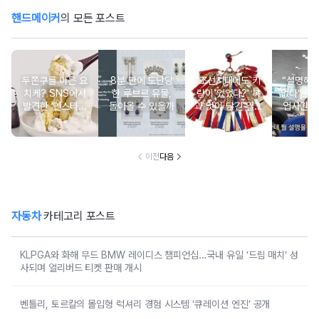
핸드메이커
의 모든 포스트
두쫀쿠를 이은 요
8분 만에 도난당
‘조선시대에도 키
“설명해
치케? SNS에서
한 루브르 유물,
링이 있었다?’ 복
없다”...
발견한 ‘인스타그
돌아올 수 있을까
과 멋이 담긴 열쇠
업사원 
래머블’한 케이크
패
논
이전
다음
자동차
카테고리 포스트
KLPGA와 화해 무드 BMW 레이디스 챔피언십…국내 유일 ‘드림 매치’ 성
사되며 얼리버드 티켓 판매 개시
벤틀리, 토르칼의 몰입형 럭셔리 경험 시스템 ‘큐레이션 엔진’ 공개