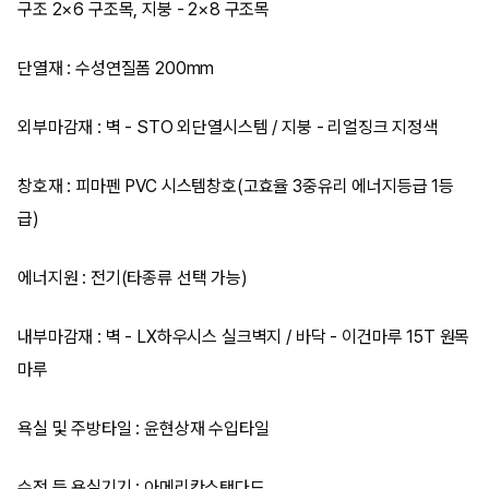
구조 2×6 구조목, 지붕 - 2×8 구조목
단열재 : 수성연질폼 200mm
외부마감재 : 벽 - STO 외단열시스템 / 지붕 - 리얼징크 지정색
창호재 : 피마펜 PVC 시스템창호(고효율 3중유리 에너지등급 1등
급)
에너지원 : 전기(타종류 선택 가능)
내부마감재 : 벽 - LX하우시스 실크벽지 / 바닥 - 이건마루 15T 원목
마루
욕실 및 주방타일 : 윤현상재 수입타일
수전 등 욕실기기 : 아메리칸스탠다드