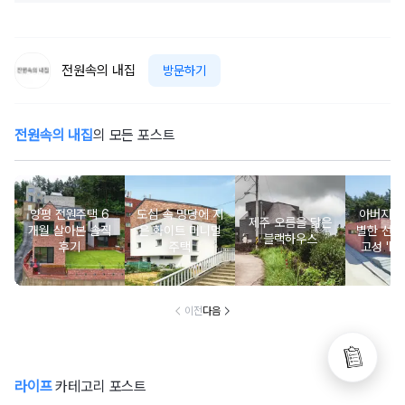
전원속의 내집
방문하기
전원속의 내집
의 모든 포스트
양평 전원주택 6
도심 속 명당에 지
아버지를
제주 오름을 닮은
개월 살아본 솔직
은 화이트 미니멀
별한 선물
블랙하우스
후기
주택
고성 'Mi
m Roof
이전
다음
라이프
카테고리 포스트