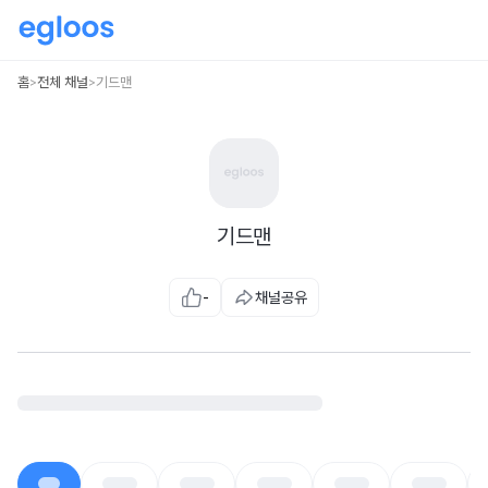
홈
전체 채널
기드맨
>
>
기드맨
-
채널공유