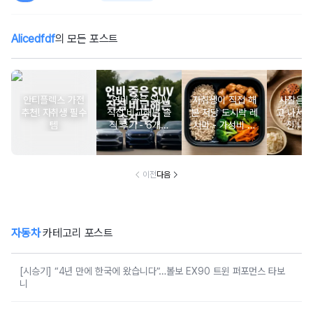
Alicedfdf
의 모든 포스트
안티플렉스 가전
"연비 좋은 SUV
자취생이 직접 해
사찰음식
추천! 자취생 필수
직접 비교해본 솔
본 저당 도시락 레
고 나서 
템
직 후기 - 6개월
시피 - 가성비 끝
진 내 
타본 실제 경험담"
판왕 건강식단
이전
다음
자동차
카테고리 포스트
[시승기] “4년 만에 한국에 왔습니다”…볼보 EX90 트윈 퍼포먼스 타보
니