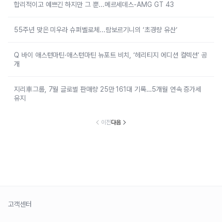
합리적이고 예쁘긴 하지만 그 뿐...메르세데스-AMG GT 43
55주년 맞은 미우라 슈퍼벨로체...람보르기니의 ‘초경량 유산’
Q 바이 애스턴마틴·애스턴마틴 뉴포트 비치, ‘헤리티지 에디션 컬렉션’ 공
개
지리車그룹, 7월 글로벌 판매량 25만 161대 기록…5개월 연속 증가세
유지
이전
다음
고객센터