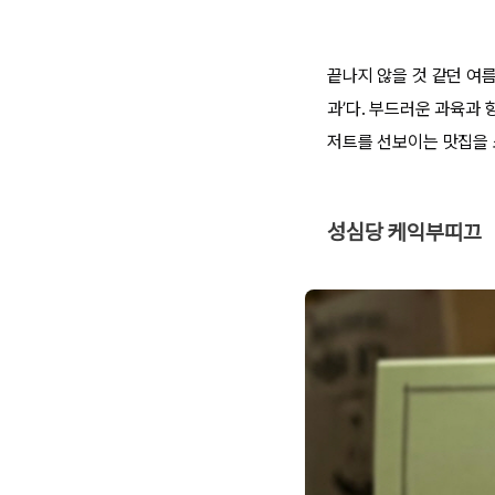
끝나지 않을 것 같던 여
과’다. 부드러운 과육과 
저트를 선보이는 맛집을 
성심당 케익부띠끄