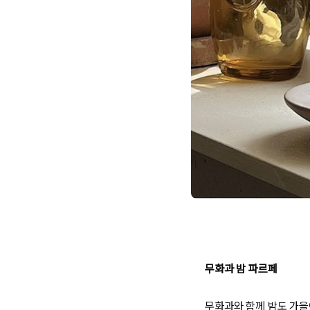
무화과 밤 파르페
무화과와 함께 밤도 가을