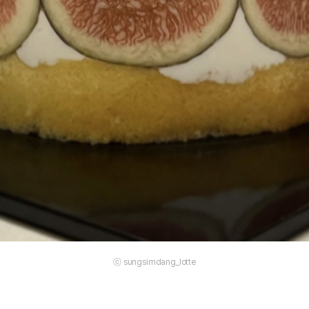
ⓒ sungsimdang_lotte