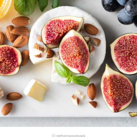
ⓒ gettyimagesbank