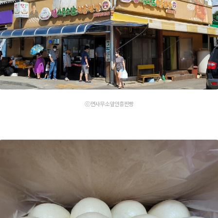
ⓒ면사무소앞안흥찐빵