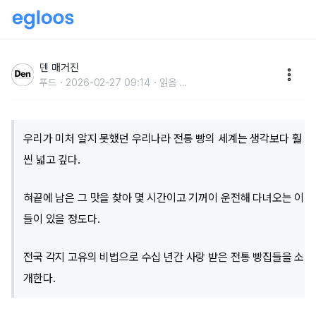
한국 고유의 '전통 빵'을 찾아서,전국 빵지순례 코스 4
덴 매거진
푸드
2026-02-27 09:14
읽음
...
우리가 미처 알지 못했던 우리나라 전통 빵의 세계는 생각보다 훨
씬 넓고 깊다.
혀끝에 남은 그 맛을 찾아 몇 시간이고 기꺼이 운전해 다녀오는 이
들이 있을 정도다.
전국 각지 고유의 비법으로 수십 년간 사랑 받은 전통 빵집들을 소
개한다.