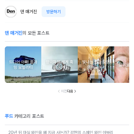
덴 매거진
방문하기
덴 매거진
의 모든 포스트
드디어 이륙! 플라
양극화된 세계 혹
빛나는 연말 모임
젊음을 
잉 모빌리티
은 시계
은 이곳에서
이전
다음
푸드
카테고리 포스트
20년 뒤 마실 와인을 왜 지금 사는가? 강헌의 스페인 와인 야부리