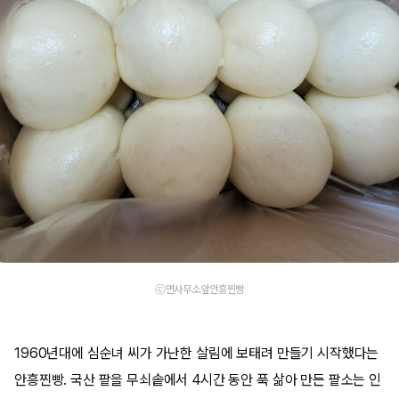
ⓒ면사무소앞안흥찐빵
1960년대에 심순녀 씨가 가난한 살림에 보태려 만들기 시작했다는
안흥찐빵. 국산 팥을 무쇠솥에서 4시간 동안 푹 삶아 만든 팥소는 인