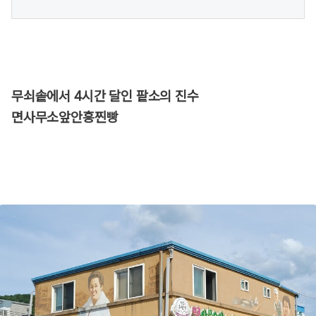
무쇠솥에서 4시간 달인 팥소의 진수
면사무소앞안흥찐빵