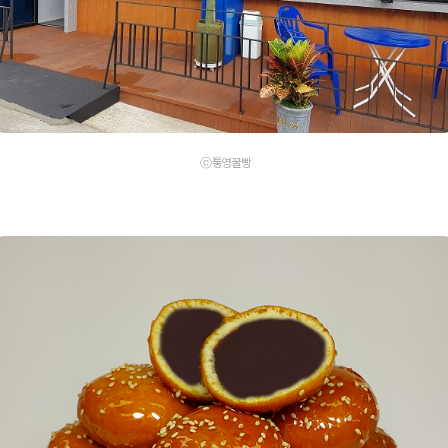
ⓒ통영꿀빵