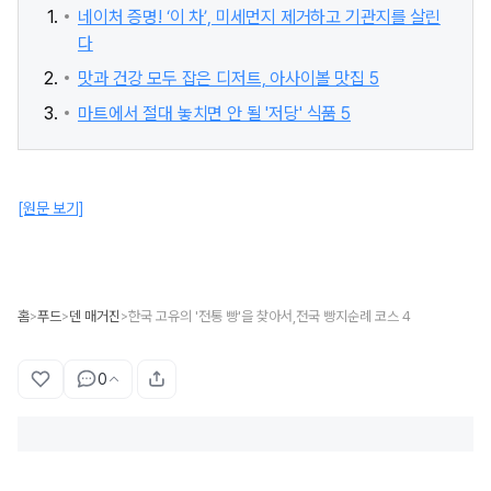
네이처 증명! ‘이 차’, 미세먼지 제거하고 기관지를 살린
다
맛과 건강 모두 잡은 디저트, 아사이볼 맛집 5
마트에서 절대 놓치면 안 될 '저당' 식품 5
[원문 보기]
홈
푸드
덴 매거진
한국 고유의 '전통 빵'을 찾아서,전국 빵지순례 코스 4
>
>
>
0