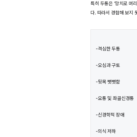
특히 두통은 ‘망치로 머
다. 따라서 경험해 보지
-격심한 두통
-오심과 구토
-뒷목 뻣뻣함
-요통 및 좌골신경통
-신경학적 장애
-의식 저하