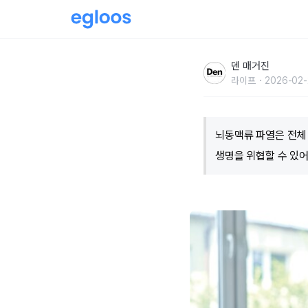
머릿속 시한폭탄을 제거하라!
덴 매거진
라이프
2026-02-
뇌동맥류 파열은 전체 
생명을 위협할 수 있어