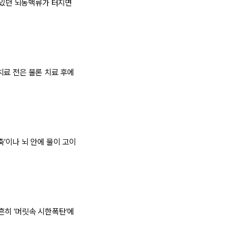
어 있던 뇌동맥류가 터지면
치료 전은 물론 치료 후에
’이나 뇌 안에 물이 고이
흔히 ‘머릿속 시한폭탄’에