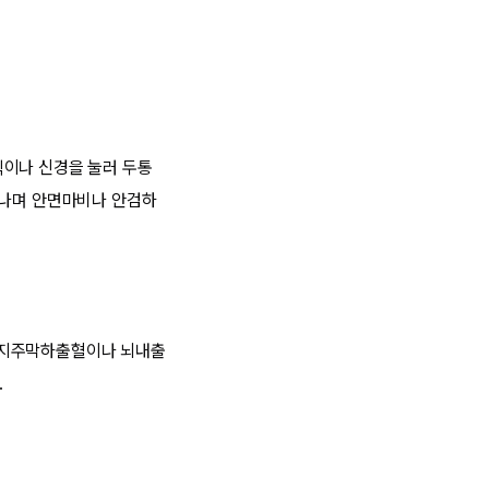
직이나 신경을 눌러 두통
타나며 안면마비나 안검하
 지주막하출혈이나 뇌내출
.