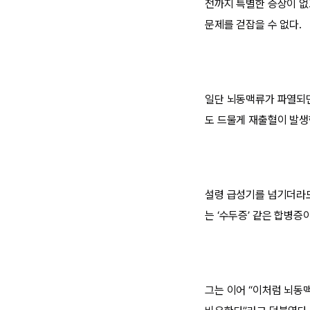
전까지 특별한 증상이 없
문제를 걷잡을 수 없다.
일단 뇌동맥류가 파열되면
도 드물게 재출혈이 발생
설령 급성기를 넘기더라도
는 ‘수두증’ 같은 합병증
그는 이어 “이처럼 뇌동