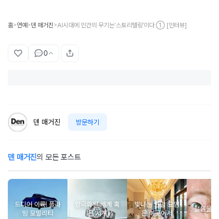
홈
연예
덴 매거진
AI시대에 인간의 무기는‘스토리텔링’이다 ① [인터뷰]
>
>
>
0
덴 매거진
방문하기
덴 매거진
의 모든 포스트
드디어 이륙! 플라
양극화된 세계 혹
빛나는 연말 모임
젊음을 
잉 모빌리티
은 시계
은 이곳에서