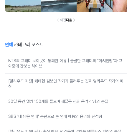
이전
다음
연예
카테고리 포스트
BTS의 그래미 보이콧이 통쾌한 이유 | 졸렬한 그래미의 "아시안팝"과 그
와중에 간보는 하이브
[헐리우드 피칭] 케데헌 김보연 작가가 들려주는 진짜 헐리우드 작가의 피
칭
30일 동안 앨범 150개를 들으며 깨달은 진짜 음악 감상의 본질
SBS '내 남은 연애' 논란으로 본 연애 예능의 윤리와 진정성
[헐리우드 피칭] 픽사 출신 에릭 오 감독이 말하는 넷플릭스 피칭의 본질