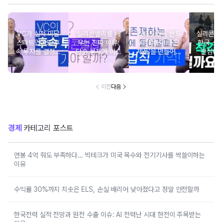
VC가 실적 미달
실리콘밸리를 배
스타트업이 반드
실리콘밸
스타트업에도 후
우는 진짜 이유:
시 '3배 더 좋은
한국 스
속 투자를 결정하
단순 복제가 아닌
제품'을 만들어야
관심이
는 3가지 기준
생태계 진화의 원
하는 이유
리 이해
이전
다음
경제
카테고리 포스트
연봉 4억 줘도 부족하다… 빅테크가 미국 목수와 전기기사를 싹쓸이하는
이유
수익률 30%까지 치솟은 ELS, 손실 배리어 낮아졌다고 정말 안전할까
한국전력 실적 전망과 원전 수출 이슈: AI 전력난 시대 한전이 주목받는