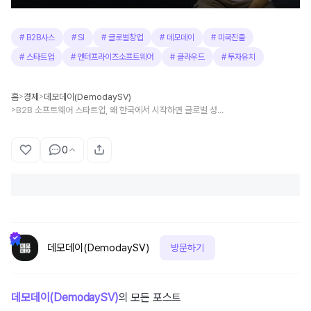
#
B2B사스
#
SI
#
글로벌창업
#
데모데이
#
미국진출
#
스타트업
#
엔터프라이즈소프트웨어
#
클라우드
#
투자유치
홈
경제
데모데이(DemodaySV)
>
>
B2B 소프트웨어 스타트업, 왜 한국에서 시작하면 글로벌 성공이 어려울까?
>
0
데모데이(DemodaySV)
방문하기
데모데이(DemodaySV)
의 모든 포스트