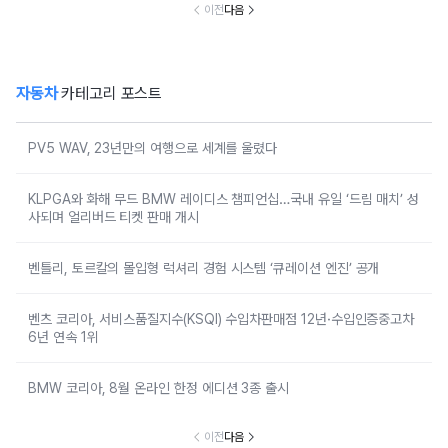
개시
이전
다음
자동차
카테고리 포스트
PV5 WAV, 23년만의 여행으로 세계를 울렸다
KLPGA와 화해 무드 BMW 레이디스 챔피언십…국내 유일 ‘드림 매치’ 성
사되며 얼리버드 티켓 판매 개시
벤틀리, 토르칼의 몰입형 럭셔리 경험 시스템 ‘큐레이션 엔진’ 공개
벤츠 코리아, 서비스품질지수(KSQI) 수입차판매점 12년·수입인증중고차
6년 연속 1위
BMW 코리아, 8월 온라인 한정 에디션 3종 출시
이전
다음