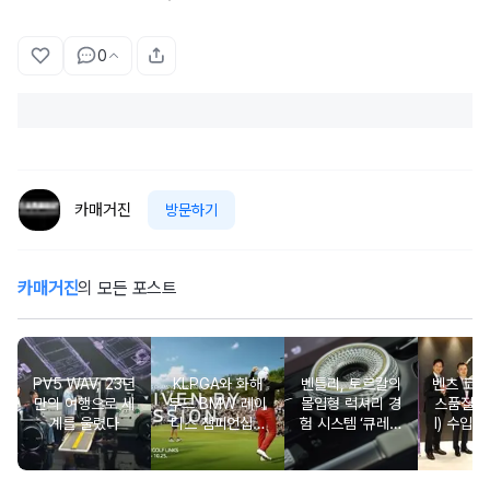
0
카매거진
방문하기
카매거진
의 모든 포스트
PV5 WAV, 23년
KLPGA와 화해
벤틀리, 토르칼의
벤츠 코리
만의 여행으로 세
무드 BMW 레이
몰입형 럭셔리 경
스품질지
계를 울렸다
디스 챔피언십…
험 시스템 ‘큐레이
I) 수입차
국내 유일 ‘드림
션 엔진’ 공개
2년·수
매치’ 성사되며 얼
차 6년 
리버드 티켓 판매