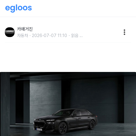
BMW 코리아, 우아함과 역동적 매력 극대화한 ‘BMW
740i xDrive M 스포츠 프로’ 출시
카매거진
자동차
2026-07-07 11:10
읽음
...