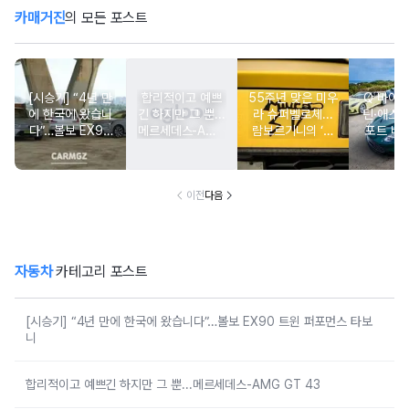
카매거진
의 모든 포스트
[시승기] “4년 만
합리적이고 예쁘
55주년 맞은 미우
Q 바이
에 한국에 왔습니
긴 하지만 그 뿐...
라 슈퍼벨로체...
틴·애스
다”…볼보 EX90
메르세데스-AMG
람보르기니의 ‘초
포트 비치
트윈 퍼포먼스 타
GT 43
경량 유산’
티지 에
보니
션’ 
이전
다음
자동차
카테고리 포스트
[시승기] “4년 만에 한국에 왔습니다”…볼보 EX90 트윈 퍼포먼스 타보
니
합리적이고 예쁘긴 하지만 그 뿐...메르세데스-AMG GT 43