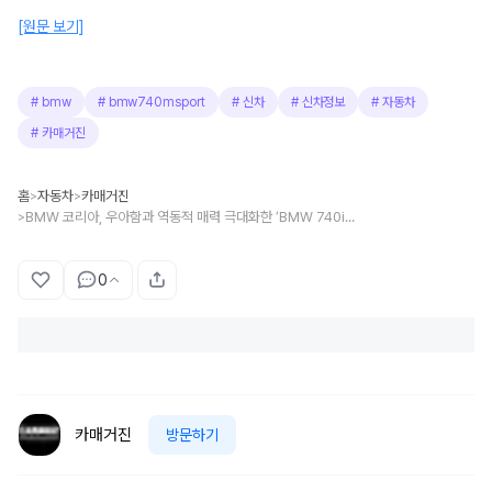
[원문 보기]
#
bmw
#
bmw740msport
#
신차
#
신차정보
#
자동차
#
카매거진
홈
자동차
카매거진
>
>
BMW 코리아, 우아함과 역동적 매력 극대화한 ‘BMW 740i xDrive M 스포츠 프로’ 출시
>
0
카매거진
방문하기