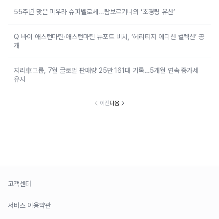
55주년 맞은 미우라 슈퍼벨로체...람보르기니의 ‘초경량 유산’
Q 바이 애스턴마틴·애스턴마틴 뉴포트 비치, ‘헤리티지 에디션 컬렉션’ 공
개
지리車그룹, 7월 글로벌 판매량 25만 161대 기록…5개월 연속 증가세
유지
이전
다음
고객센터
서비스 이용약관