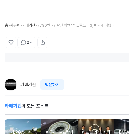
홈
자동차
카매거진
7790만원? 살만 하면 1억...폴스타 3, 비싸게 나왔다
>
>
>
0
카매거진
방문하기
카매거진
의 모든 포스트
KLPGA와 화해
벤틀리, 토르칼의
벤츠 코리아, 서비
BMW 코