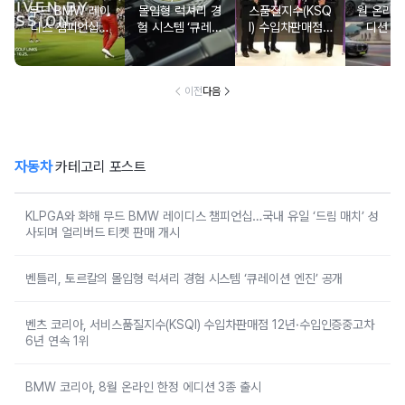
무드 BMW 레이
몰입형 럭셔리 경
스품질지수(KSQ
월 온라인
디스 챔피언십…
험 시스템 ‘큐레이
I) 수입차판매점 1
디션 3
국내 유일 ‘드림
션 엔진’ 공개
2년·수입인증중고
매치’ 성사되며 얼
차 6년 연속 1위
리버드 티켓 판매
개시
이전
다음
자동차
카테고리 포스트
KLPGA와 화해 무드 BMW 레이디스 챔피언십…국내 유일 ‘드림 매치’ 성
사되며 얼리버드 티켓 판매 개시
벤틀리, 토르칼의 몰입형 럭셔리 경험 시스템 ‘큐레이션 엔진’ 공개
벤츠 코리아, 서비스품질지수(KSQI) 수입차판매점 12년·수입인증중고차
6년 연속 1위
BMW 코리아, 8월 온라인 한정 에디션 3종 출시