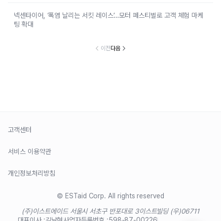
넥센타이어, ‘폭염 날리는 서킷 레이스’…모터 페스티벌로 고객 체험 마케
팅 확대
이전
다음
고객센터
서비스 이용약관
개인정보처리방침
© ESTaid Corp. All rights reserved
(주)이스트에이드 서울시 서초구 반포대로 3
이스트빌딩 (우)06711
대표이사 :
김남현
사업자등록번호 :
598-87-00226