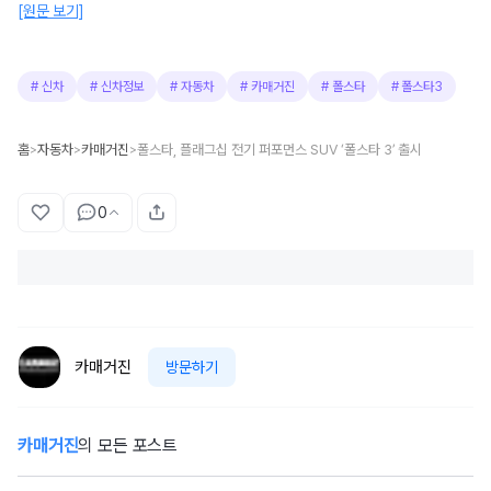
[원문 보기]
#
신차
#
신차정보
#
자동차
#
카매거진
#
폴스타
#
폴스타3
홈
자동차
카매거진
폴스타, 플래그십 전기 퍼포먼스 SUV ‘폴스타 3’ 출시
>
>
>
0
카매거진
방문하기
카매거진
의 모든 포스트