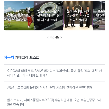
KLPGA와 화해
벤틀리, 토르칼의
벤츠 코리아, 서비
BMW 코
무드 BMW 레이
몰입형 럭셔리 경
스품질지수(KSQ
월 온라인
디스 챔피언십…
험 시스템 ‘큐레이
I) 수입차판매점 1
디션 3
국내 유일 ‘드림
션 엔진’ 공개
2년·수입인증중고
매치’ 성사되며 얼
차 6년 연속 1위
리버드 티켓 판매
개시
이전
다음
자동차
카테고리 포스트
KLPGA와 화해 무드 BMW 레이디스 챔피언십…국내 유일 ‘드림 매치’ 성
사되며 얼리버드 티켓 판매 개시
벤틀리, 토르칼의 몰입형 럭셔리 경험 시스템 ‘큐레이션 엔진’ 공개
벤츠 코리아, 서비스품질지수(KSQI) 수입차판매점 12년·수입인증중고차
6년 연속 1위