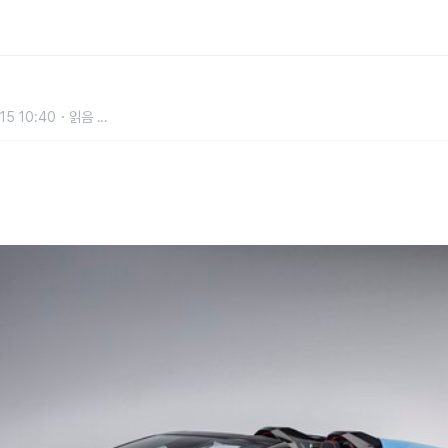
독점 타이어 파트너 선정
15 10:40
읽음
...