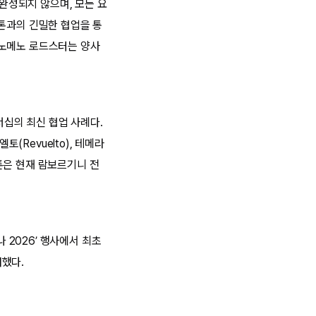
완성되지 않으며, 모든 요
스톤과의 긴밀한 협업을 통
페노메노 로드스터는 양사
십의 최신 협업 사례다.
(Revuelto), 테메라
스톤은 현재 람보르기니 전
2026’ 행사에서 최초
여했다.