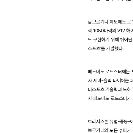
람보르기니 페노메노 로드
력 1080마력의 V12
도 구현하기 위해 뛰어난
스포츠’를 개발했다.
페노메노 로드스터에는 포
자 세미-슬릭 타이어는 
터스포츠 기술력과 노하우
서 페노메노 로드스터가 
브리지스톤 유럽-중동-아
보르기니의 모든 슈퍼카