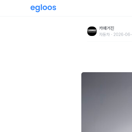
브리지스톤, 람보르기니 ‘페노메노 로드스터’ 
카매거진
자동차
2026-06-