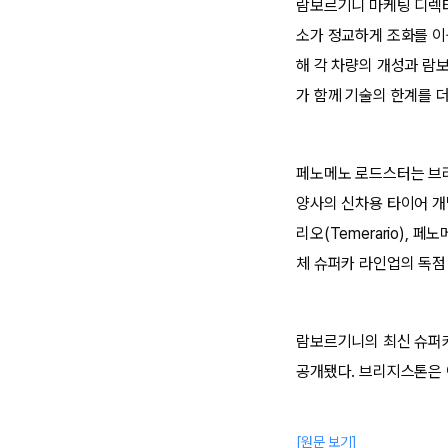
람보르기니 마케팅 디렉터
소가 정교하게 조화를 이
해 각 차량의 개성과 람
가 함께 기술의 한계를 
페노메노 로드스터는 브리
양사의 신차용 타이어 개발을
리오(Temerario),
체 슈퍼카 라인업의 독점
람보르기니의 최신 슈퍼카
공개됐다. 브리지스톤은 이
[원문 보기]