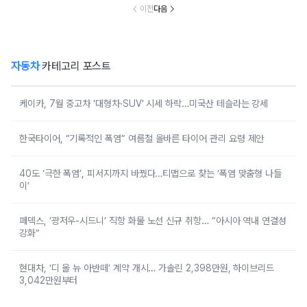
이전
다음
자동차
카테고리 포스트
케이카, 7월 중고차 ‘대형차·SUV’ 시세 하락…미국산 테슬라는 강세
한국타이어, “기록적인 폭염” 여름철 올바른 타이어 관리 요령 제안
40도 ‘극한 폭염’, 피서지까지 바꿨다…티맵으로 찾는 ‘폭염 맞춤형 나들
이’
페덱스, ‘광저우-시드니’ 직항 화물 노선 신규 취항… “아시아 역내 연결성
강화”
현대차, ‘디 올 뉴 아반떼’ 계약 개시… 가솔린 2,398만원, 하이브리드
3,042만원부터