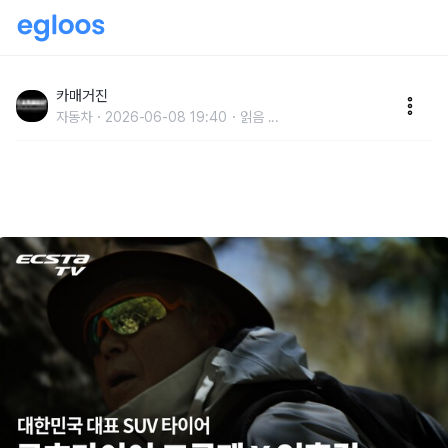
금호타이어, 엄홍길 대장과 함께한 ‘크루젠’ 브랜드 필름
공개
카매거진
자동차
2026-06-08 19:40
읽음
...