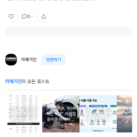
0
카매거진
방문하기
카매거진
의 모든 포스트
케이카, 7월 중고
한국타이어, “기록
40도 ‘극한 폭염’,
페덱스, 
차 ‘대형차·SUV’
적인 폭염” 여름철
피서지까지 바꿨
시드니’ 
시세 하락…미국
올바른 타이어 관
다…티맵으로 찾
노선 신
산 테슬라는 강세
리 요령 제안
는 ‘폭염 맞춤형
“아시아 
나들이’
성 강