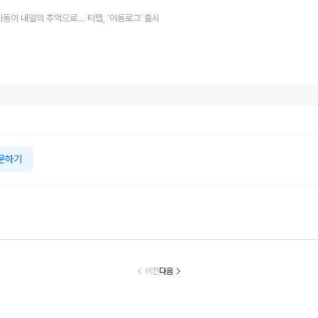
이동이 내일의 추억으로… 티맵, ‘이동로그’ 출시
문하기
츠 코리아, 서비
BMW 코리아, 8
넥센타이어, ‘폭염
현대차·기아, '
품질지수(KSQ
월 온라인 한정 에
날리는 서킷 레이
26 레드 닷 
) 수입차판매점 1
디션 3종 출시
스’…모터 페스티
드' 최우수상 
이전
다음
년·수입인증중고
벌로 고객 체험 마
17개 수상
 6년 연속 1위
케팅 확대