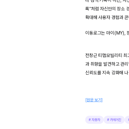
나 검색 기록이 아닌, 자
록”처럼 자신만의 장소 
확대해 사용자 경험과 콘
이동로그는 마이(MY), 
전창근 티맵모빌리티 최고
과 취향을 발견하고 관리
신뢰도를 지속 강화해 나
[원문 보기]
#
자동차
#
카매거진