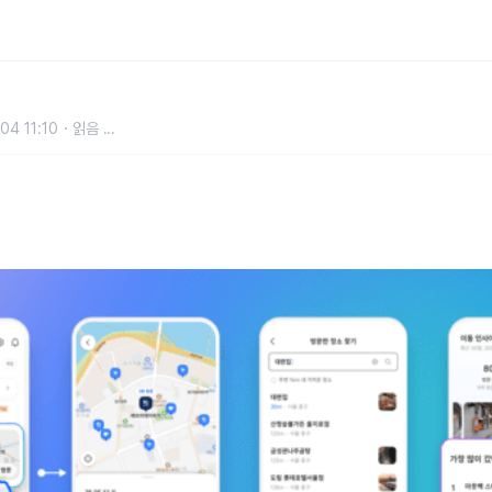
그’ 출시
04 11:10
읽음
...