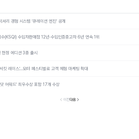
럭셔리 경험 시스템 ‘큐레이션 엔진’ 공개
수(KSQI) 수입차판매점 12년·수입인증중고차 6년 연속 1위
 한정 에디션 3종 출시
 서킷 레이스’…모터 페스티벌로 고객 체험 마케팅 확대
 닷 어워드' 최우수상 포함 17개 수상
이전
다음