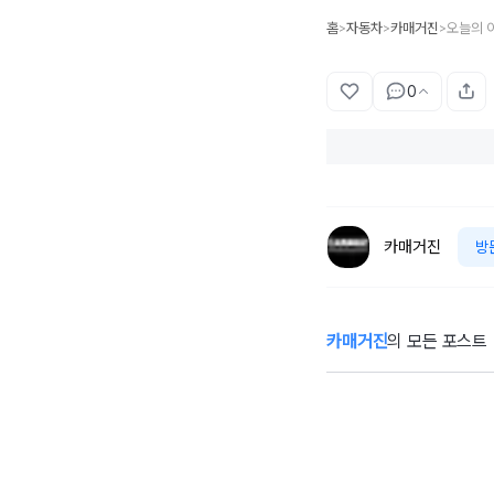
홈
자동차
카매거진
오늘의 
>
>
>
0
카매거진
방
카매거진
의 모든 포스트
벤틀리, 토르칼의
벤
몰입형 럭셔리 경
스
험 시스템 ‘큐레이
I
션 엔진’ 공개
2
차