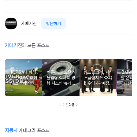
카매거진
방문하기
카매거진
의 모든 포스트
KLPGA와 화해
벤틀리, 토르칼의
벤츠 코리아, 서비
BMW 코
무드 BMW 레이
몰입형 럭셔리 경
스품질지수(KSQ
월 온라인
디스 챔피언십…
험 시스템 ‘큐레이
I) 수입차판매점 1
디션 3
국내 유일 ‘드림
션 엔진’ 공개
2년·수입인증중고
매치’ 성사되며 얼
차 6년 연속 1위
리버드 티켓 판매
개시
이전
다음
자동차
카테고리 포스트