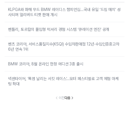
KLPGA와 화해 무드 BMW 레이디스 챔피언십…국내 유일 ‘드림 매치’ 성
사되며 얼리버드 티켓 판매 개시
벤틀리, 토르칼의 몰입형 럭셔리 경험 시스템 ‘큐레이션 엔진’ 공개
벤츠 코리아, 서비스품질지수(KSQI) 수입차판매점 12년·수입인증중고차
6년 연속 1위
BMW 코리아, 8월 온라인 한정 에디션 3종 출시
넥센타이어, ‘폭염 날리는 서킷 레이스’…모터 페스티벌로 고객 체험 마케
팅 확대
이전
다음