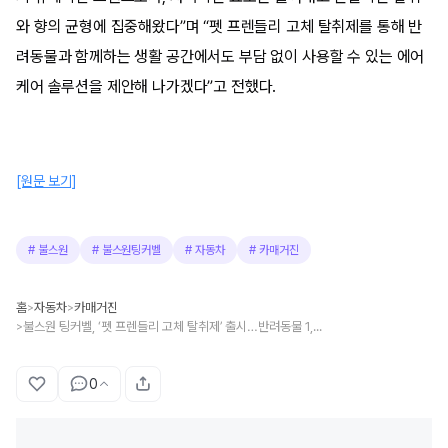
와 향의 균형에 집중해왔다”며 “펫 프렌들리 고체 탈취제를 통해 반
려동물과 함께하는 생활 공간에서도 부담 없이 사용할 수 있는 에어
케어 솔루션을 제안해 나가겠다”고 전했다.
[원문 보기]
#
불스원
#
불스원팅커벨
#
자동차
#
카매거진
홈
자동차
카매거진
>
>
불스원 팅커벨, ‘펫 프렌들리 고체 탈취제’ 출시…반려동물 1,000마리 선호 테스트 거친 향 적용
>
0