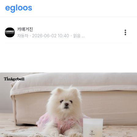
불스원 팅커벨, ‘펫 프렌들리 고체 탈취제’ 출시…반려동
물 1,000마리 선호 테스트 거친 향 적용
카매거진
자동차
2026-06-02 10:40
읽음
...