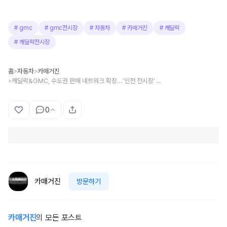
#
gmc
#
gmc전시장
#
자동차
#
카매거진
#
캐딜락
#
캐딜락전시장
홈
자동차
카매거진
>
>
캐딜락&GMC, 수도권 판매 네트워크 확장…‘인천 전시장’ 공식 오픈
>
0
카매거진
방문하기
카매거진
의 모든 포스트