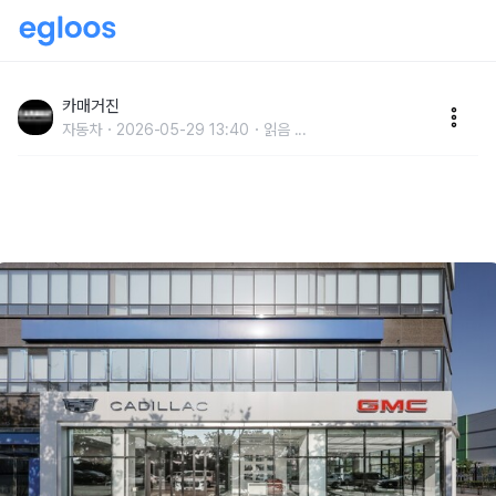
캐딜락&GMC, 수도권 판매 네트워크 확장…‘인천 전시
장’ 공식 오픈
카매거진
자동차
2026-05-29 13:40
읽음
...