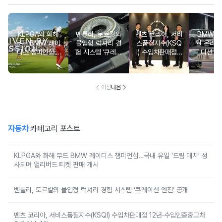
KLPGA와 화해
벤틀리, 토르칼의
벤츠 코리아, 서비
BMW 코
무드 BMW 레이
몰입형 럭셔리 경
스품질지수(KSQ
월 온라인
디스 챔피언십…
험 시스템 ‘큐레이
I) 수입차판매점 1
디션 3
국내 유일 ‘드림
션 엔진’ 공개
2년·수입인증중고
매치’ 성사되며 얼
차 6년 연속 1위
리버드 티켓 판매
개시
이전
다음
자동차
카테고리 포스트
KLPGA와 화해 무드 BMW 레이디스 챔피언십…국내 유일 ‘드림 매치’ 성
사되며 얼리버드 티켓 판매 개시
벤틀리, 토르칼의 몰입형 럭셔리 경험 시스템 ‘큐레이션 엔진’ 공개
벤츠 코리아, 서비스품질지수(KSQI) 수입차판매점 12년·수입인증중고차