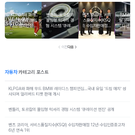
KLPGA와 화해
벤틀리, 토르칼의
벤츠 코리아, 서비
BMW 코
무드 BMW 레이
몰입형 럭셔리 경
스품질지수(KSQ
월 온라인
디스 챔피언십…
험 시스템 ‘큐레이
I) 수입차판매점 1
디션 3
국내 유일 ‘드림
션 엔진’ 공개
2년·수입인증중고
매치’ 성사되며 얼
차 6년 연속 1위
리버드 티켓 판매
개시
이전
다음
자동차
카테고리 포스트
KLPGA와 화해 무드 BMW 레이디스 챔피언십…국내 유일 ‘드림 매치’ 성
사되며 얼리버드 티켓 판매 개시
벤틀리, 토르칼의 몰입형 럭셔리 경험 시스템 ‘큐레이션 엔진’ 공개
벤츠 코리아, 서비스품질지수(KSQI) 수입차판매점 12년·수입인증중고차
6년 연속 1위