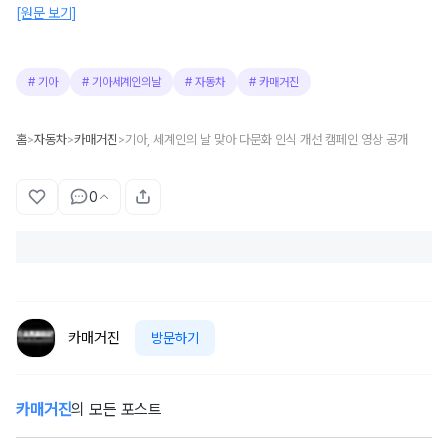
[원문 보기]
#
기아
#
기아세계인의날
#
자동차
#
카매거진
홈
자동차
카매거진
기아, 세계인의 날 맞아 다문화 인식 개선 캠페인 영상 공개
>
>
>
0
카매거진
방문하기
카매거진
의 모든 포스트