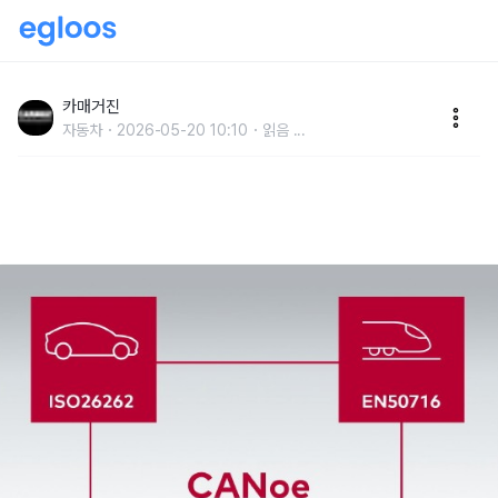
벡터, 개발·테스트 플랫폼 ‘CANoe’ 티유브이슈드 안전
인증 획득
카매거진
자동차
2026-05-20 10:10
읽음
...