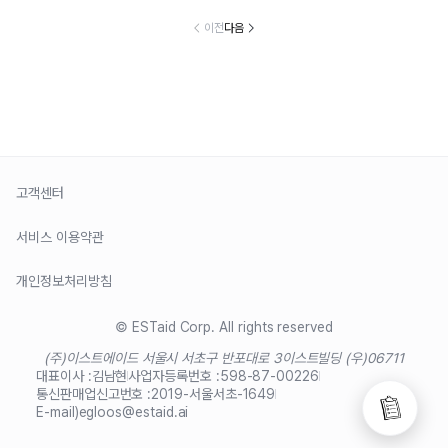
이전
다음
고객센터
서비스 이용약관
개인정보처리방침
© ESTaid Corp. All rights reserved
(주)이스트에이드 서울시 서초구 반포대로 3
이스트빌딩 (우)06711
대표이사 :
김남현
사업자등록번호 :
598-87-00226
통신판매업신고번호 :
2019-서울서초-1649
E-mail)
egloos@estaid.ai