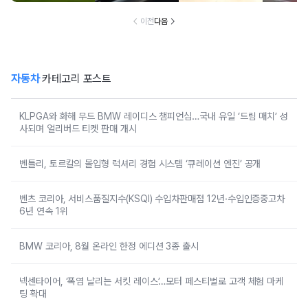
리버드 티켓 판매
개시
이전
다음
자동차
카테고리 포스트
KLPGA와 화해 무드 BMW 레이디스 챔피언십…국내 유일 ‘드림 매치’ 성
사되며 얼리버드 티켓 판매 개시
벤틀리, 토르칼의 몰입형 럭셔리 경험 시스템 ‘큐레이션 엔진’ 공개
벤츠 코리아, 서비스품질지수(KSQI) 수입차판매점 12년·수입인증중고차
6년 연속 1위
BMW 코리아, 8월 온라인 한정 에디션 3종 출시
넥센타이어, ‘폭염 날리는 서킷 레이스’…모터 페스티벌로 고객 체험 마케
팅 확대