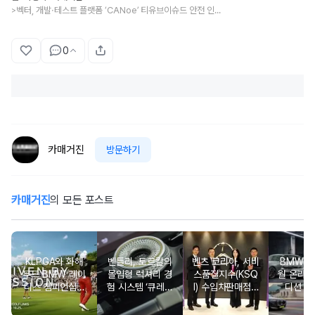
벡터, 개발·테스트 플랫폼 ‘CANoe’ 티유브이슈드 안전 인증 획득
>
0
카매거진
방문하기
카매거진
의 모든 포스트
KLPGA와 화해
벤틀리, 토르칼의
벤츠 코리아, 서비
BMW 코
무드 BMW 레이
몰입형 럭셔리 경
스품질지수(KSQ
월 온라인
디스 챔피언십…
험 시스템 ‘큐레이
I) 수입차판매점 1
디션 3
국내 유일 ‘드림
션 엔진’ 공개
2년·수입인증중고
매치’ 성사되며 얼
차 6년 연속 1위