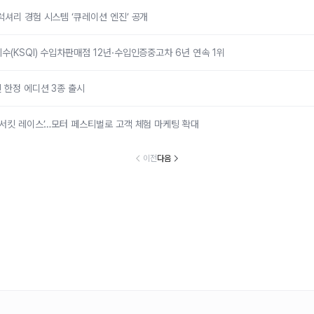
럭셔리 경험 시스템 ‘큐레이션 엔진’ 공개
수(KSQI) 수입차판매점 12년·수입인증중고차 6년 연속 1위
 한정 에디션 3종 출시
 서킷 레이스’…모터 페스티벌로 고객 체험 마케팅 확대
이전
다음