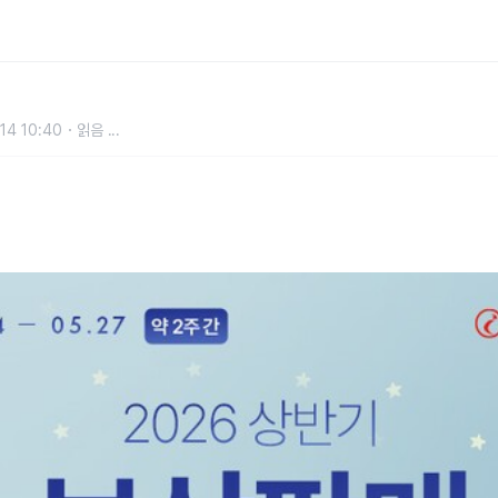
 페스티벌’ 실시
14 10:40
읽음
...