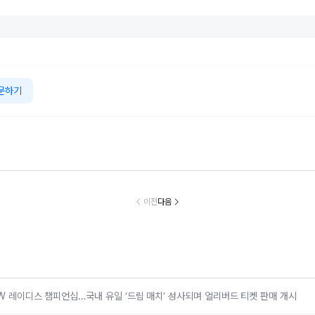
문하기
틀리, 토르칼의
벤츠 코리아, 서비
BMW 코리아, 8
넥센타이어, ‘
입형 럭셔리 경
스품질지수(KSQ
월 온라인 한정 에
날리는 서킷 
 시스템 ‘큐레이
I) 수입차판매점 1
디션 3종 출시
스’…모터 페스
이전
다음
션 엔진’ 공개
2년·수입인증중고
벌로 고객 체험
차 6년 연속 1위
케팅 확대
MW 레이디스 챔피언십…국내 유일 ‘드림 매치’ 성사되며 얼리버드 티켓 판매 개시