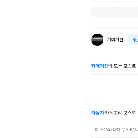
카매거진
방
카매거진
의 모든 포스트
KLPGA와 화해
벤
무드 BMW 레이
몰
디스 챔피언십…
험
국내 유일 ‘드림
매치’ 성사되며 얼
리버드 티켓 판매
개시
자동차
카테고리 포스트
KLPGA와 화해 무드 B