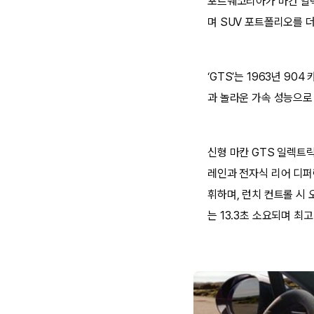
포르쉐코리아가 마칸 일렉
며 SUV 포트폴리오를 더
‘GTS’는 1963년 9
과 놀라운 가속 성능으로
신형 마칸 GTS 일렉트
레인과 전자식 리어 디퍼렌
휘하며, 런치 컨트롤 시 
는 13.3초 소요되며 최고