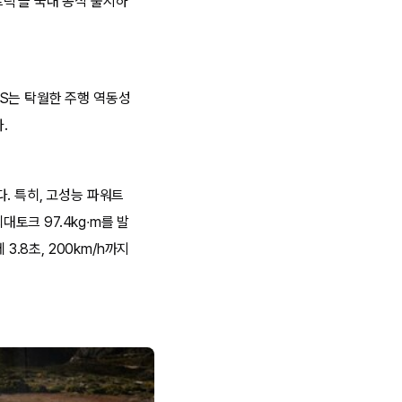
릭’을 국내 공식 출시하
GTS는 탁월한 주행 역동성
.
. 특히, 고성능 파워트
대토크 97.4kg∙m를 발
3.8초, 200km/h까지