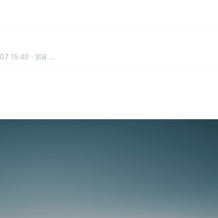
공식 출시
07 15:40
읽음
...