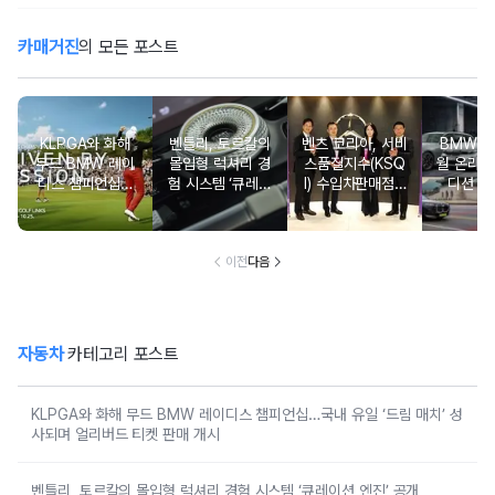
카매거진
의 모든 포스트
KLPGA와 화해
벤틀리, 토르칼의
벤츠 코리아, 서비
BMW 코
무드 BMW 레이
몰입형 럭셔리 경
스품질지수(KSQ
월 온라인
디스 챔피언십…
험 시스템 ‘큐레이
I) 수입차판매점 1
디션 3
국내 유일 ‘드림
션 엔진’ 공개
2년·수입인증중고
매치’ 성사되며 얼
차 6년 연속 1위
리버드 티켓 판매
개시
이전
다음
자동차
카테고리 포스트
KLPGA와 화해 무드 BMW 레이디스 챔피언십…국내 유일 ‘드림 매치’ 성
사되며 얼리버드 티켓 판매 개시
벤틀리, 토르칼의 몰입형 럭셔리 경험 시스템 ‘큐레이션 엔진’ 공개