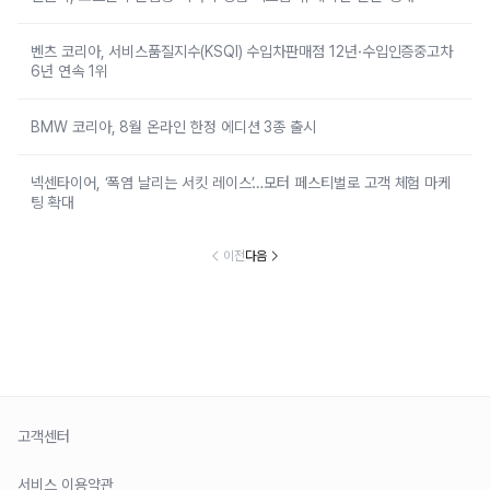
벤츠 코리아, 서비스품질지수(KSQI) 수입차판매점 12년·수입인증중고차
6년 연속 1위
BMW 코리아, 8월 온라인 한정 에디션 3종 출시
넥센타이어, ‘폭염 날리는 서킷 레이스’…모터 페스티벌로 고객 체험 마케
팅 확대
이전
다음
고객센터
서비스 이용약관