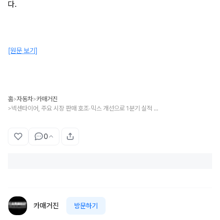
다.
[원문 보기]
홈
자동차
카매거진
>
>
넥센타이어, 주요 시장 판매 호조∙믹스 개선으로 1분기 실적 성장 지속
>
0
카매거진
방문하기