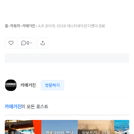
홈
자동차
카매거진
JLR 코리아, 2026 데스티네이션 디펜더 성료
>
>
>
0
카매거진
방문하기
카매거진
의 모든 포스트
두카티 코리아,
한국타이어, 망상
람보르기니, ‘레부
채비, 이