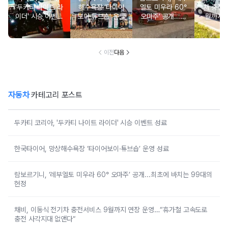
'두카티 나이트 라
해수욕장 ‘타이어
엘토 미우라 60°
차 충전서
이더' 시승 이벤트
보이·튜브숍’ 운영
오마주’ 공개...최
월까지 
성료
성료
초에 바치는 99대
영…“휴
의 헌정
도로 충
대 없
이전
다음
자동차
카테고리 포스트
두카티 코리아, '두카티 나이트 라이더' 시승 이벤트 성료
한국타이어, 망상해수욕장 ‘타이어보이·튜브숍’ 운영 성료
람보르기니, ‘레부엘토 미우라 60° 오마주’ 공개...최초에 바치는 99대의
헌정
채비, 이동식 전기차 충전서비스 9월까지 연장 운영…“휴가철 고속도로
충전 사각지대 없앤다”