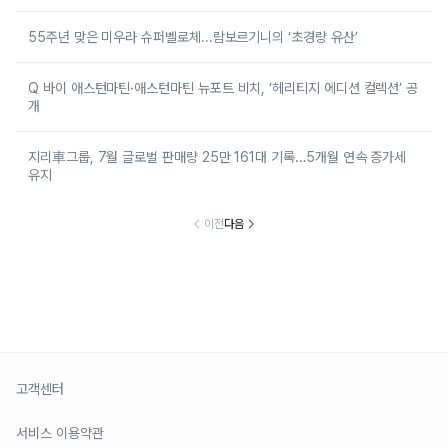
55주년 맞은 미우라 슈퍼벨로체...람보르기니의 ‘초경량 유산’
Q 바이 애스턴마틴·애스턴마틴 뉴포트 비치, ‘헤리티지 에디션 컬렉션’ 공
개
지리車그룹, 7월 글로벌 판매량 25만 161대 기록…5개월 연속 증가세
유지
이전
다음
고객센터
서비스 이용약관