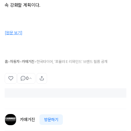
속 강화할 계획이다.
[원문 보기]
홈
자동차
카매거진
한국타이어, ‘포뮬러 E 리와인드’ 브랜드 필름 공개
>
>
>
0
카매거진
방문하기