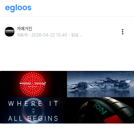
한국타이어, ‘포뮬러 E 리와인드’ 브랜드 필름 공개
카매거진
자동차
2026-04-22 10:40
읽음
...