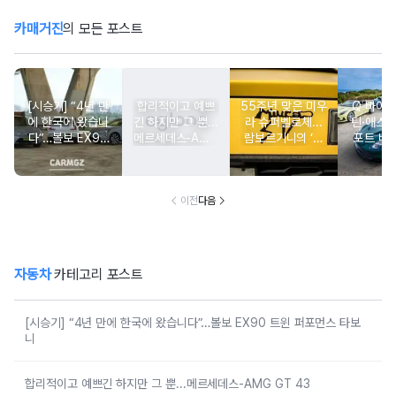
카매거진
의 모든 포스트
[시승기] “4년 만
합리적이고 예쁘
55주년 맞은 미우
Q 바이
에 한국에 왔습니
긴 하지만 그 뿐...
라 슈퍼벨로체...
틴·애스
다”…볼보 EX90
메르세데스-AMG
람보르기니의 ‘초
포트 비치
트윈 퍼포먼스 타
GT 43
경량 유산’
티지 에
보니
션’ 
이전
다음
자동차
카테고리 포스트
[시승기] “4년 만에 한국에 왔습니다”…볼보 EX90 트윈 퍼포먼스 타보
니
합리적이고 예쁘긴 하지만 그 뿐...메르세데스-AMG GT 43